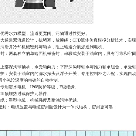
：优秀水力模型，流道更宽阔、污物通过性更好。
：大通道双流道设计，抗堵塞，放缠绕；CFD流体仿真模拟分析技术，实
：润滑并冷却机械密封与轴承，阻止输送介质渗透到电机。
密封：两套独立的单端面机械密封，串联式安装于油室内，具有可靠和牢
。
：上部深沟球轴承，承受轴向力；下部深沟球轴承与推力轴承组合，承受
保护：安装于油室内的漏水探头及浮子开关，专用控制柜之匹配，实现自
最小淹没深度的精确的自动控制。
专用潜水电机，IP68防护等级，F级绝缘。
绕组预埋热过载保护元器件。
电缆：重型电缆，机械强度及耐油污性优越。
缆密封：电缆压盖与电缆密封圈设计为一体式结构，密封更可靠；