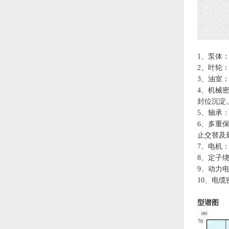
1、泵体
2、叶轮
3、油室
4、机械
封位沉淀
5、轴承
6、多重
止交替及
7、电机：
8、定子
9、动力
10、电
型谱图