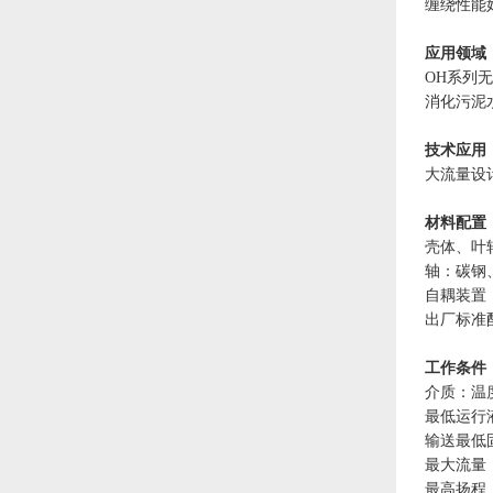
缠绕性能
应用领域
OH系列
消化污泥
技术应用
大流量设
材料配置
壳体、叶
轴：碳钢
自耦装置
出厂标准
工作条件
介质：温度
最低运行
输送最低
最大流量 Q
最高扬程 H