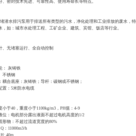
好、密封技术先进、可靠性高、使用寿命长等特点。
无堵潜水排污泵用于排送所有类型的污水，净化处理和工业排放的废水，
水，如：城市水处理工程、工矿企业、建筑、宾馆、饭店等行业。
计、无堵塞运行、全自动控制
轮： 灰铸铁
、不锈钢
：耦合底座：灰铸铁；导杆：碳钢或不锈钢；
配置：5米防水电缆
小于40，重度小于1100kg/m3，PH值：4-9
液位：电机部分露出液面不超过电机高度的1/2
固形物：不超过流道宽度的80%
：11000m3/h
: 40m